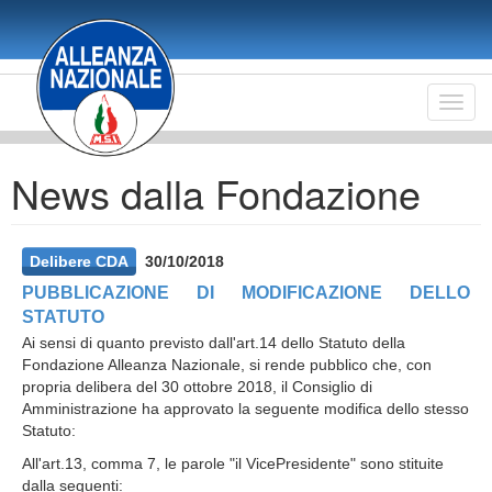
Salta
al
contenuto
principale
Toggl
navig
News dalla Fondazione
Delibere CDA
30/10/2018
PUBBLICAZIONE DI MODIFICAZIONE DELLO
STATUTO
Ai sensi di quanto previsto dall'art.14 dello Statuto della
Fondazione Alleanza Nazionale, si rende pubblico che, con
propria delibera del 30 ottobre 2018, il Consiglio di
Amministrazione ha approvato la seguente modifica dello stesso
Statuto:
All'art.13, comma 7, le parole "il VicePresidente" sono stituite
dalla seguenti: