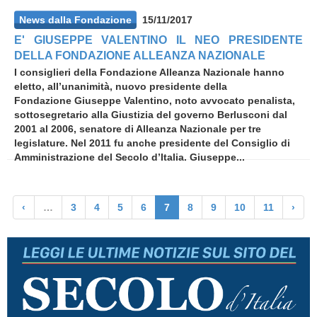
News dalla Fondazione
15/11/2017
E' GIUSEPPE VALENTINO IL NEO PRESIDENTE
DELLA FONDAZIONE ALLEANZA NAZIONALE
I consiglieri della Fondazione Alleanza Nazionale
hanno
eletto, all’unanimità, nuovo presidente della
Fondazione Giuseppe Valentino, noto avvocato penalista,
sottosegretario alla Giustizia del governo Berlusconi dal
2001 al 2006, senatore di Alleanza Nazionale per tre
legislature. Nel 2011 fu anche presidente del Consiglio di
Amministrazione del Secolo d’Italia. Giuseppe...
‹
…
3
4
5
6
7
8
9
10
11
›