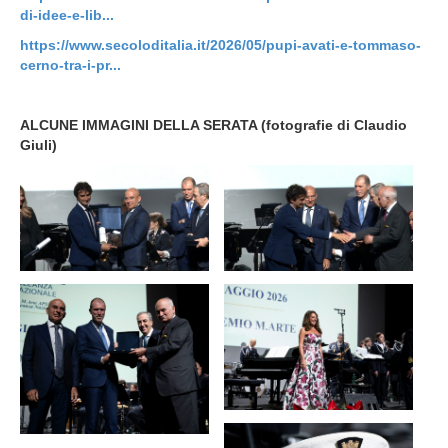
di-idee-e-lib...
https://www.secoloditalia.it/2026/05/pupi-avati-e-tommaso-
cerno-tra-i-pr...
ALCUNE IMMAGINI DELLA SERATA (fotografie di Claudio
Giuli)