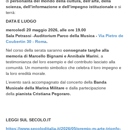
di
personalità del mondo della cultura, dell’arte, della
scienza, dell’informazione e dell’impegno istituzionale
e si
terrà:
DATA E LUOGO
mercoledì 20 maggio 2026, alle ore 19.00
Sala Petrassi -Auditorium Parco della Musica -
Via Pietro de
Coubertin 30 - Roma
.
Nel corso della serata saranno
consegnate targhe alla
memoria di Marcello Bignami e Annibale Marini
, a
testimonianza del loro esempio e del contributo lasciato alla
comunità. Un momento simbolico che celebra il loro impegno e
la loro eredità morale.
L’evento sarà accompagnato dal concerto della
Banda
Musicale della Marina Militare
e dalla partecipazione
della
pianista Cristiana Pegoraro.
LEGGI SUL SECOLO.IT
https://www.secoloditalia.it/2026/05/premio-m-arte-trionfo-