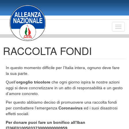
Salta
al
contenuto
principale
Toggl
navig
RACCOLTA FONDI
In questo momento difficile per l’Italia intera, ognuno deve fare
la sua parte.
Quell’
orgoglio tricolore
che ogni giorno ispira le nostre azioni
oggi si deve concretizzare in un atto di responsabilità e un gesto
d’amore concreto.
Per questo abbiamo deciso di promuovere una raccolta fondi
per combattere l’emergenza
Coronavirus
ed i suoi disastrosi
effetti sociali.
Per donare puoi fare un bonifico all’Iban
IT06E0100503373000000000959