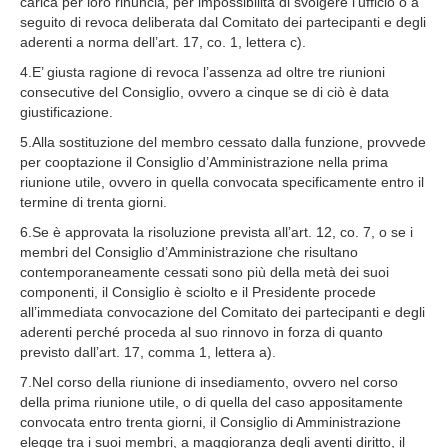
carica per loro rinuncia, per impossibilità di svolgere l’ufficio o a
seguito di revoca deliberata dal Comitato dei partecipanti e degli
aderenti a norma dell’art. 17, co. 1, lettera c).
4.E’ giusta ragione di revoca l’assenza ad oltre tre riunioni
consecutive del Consiglio, ovvero a cinque se di ciò è data
giustificazione.
5.Alla sostituzione del membro cessato dalla funzione, provvede
per cooptazione il Consiglio d’Amministrazione nella prima
riunione utile, ovvero in quella convocata specificamente entro il
termine di trenta giorni.
6.Se è approvata la risoluzione prevista all’art. 12, co. 7, o se i
membri del Consiglio d’Amministrazione che risultano
contemporaneamente cessati sono più della metà dei suoi
componenti, il Consiglio è sciolto e il Presidente procede
all’immediata convocazione del Comitato dei partecipanti e degli
aderenti perché proceda al suo rinnovo in forza di quanto
previsto dall’art. 17, comma 1, lettera a).
7.Nel corso della riunione di insediamento, ovvero nel corso
della prima riunione utile, o di quella del caso appositamente
convocata entro trenta giorni, il Consiglio di Amministrazione
elegge tra i suoi membri, a maggioranza degli aventi diritto, il