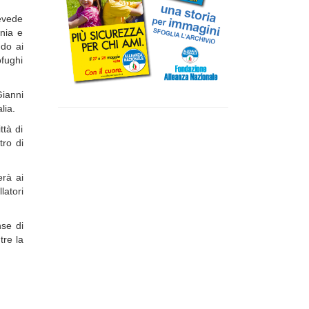
evede
onia e
do ai
ofughi
ianni
lia.
ttà di
tro di
erà ai
atori
nse di
tre la