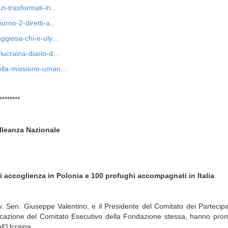
i-trasformati-in...
orno-2-diretti-a...
ggiosa-chi-e-uly...
ucraina-diario-d...
ella-missione-uman...
********
lleanza Nazionale
di accoglienza in Polonia e 100 profughi accompagnati in Italia
v. Sen. Giuseppe Valentino, e il Presidente del Comitato dei Partecipa
ndicazione del Comitato Esecutivo della Fondazione stessa, hanno pr
ll’Ucraina.