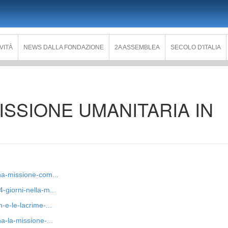
IVITÀ
NEWS DALLA FONDAZIONE
2A ASSEMBLEA
SECOLO D'ITALIA
ISSIONE UMANITARIA IN
ina-missione-com...
4-giorni-nella-m...
m-e-le-lacrime-...
na-la-missione-...