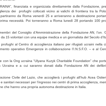
INA”, finanziata e organizzata direttamente dalla Fondazione, pr
lienza dei profughi collocati vicino ai valichi di frontiera tra la Pol
 partiranno da Roma venerdì 25 e arriveranno a destinazione portan
di prima necessità. Poi torneranno a Roma lunedì 28 portando 100 pr
embri del Consiglio d’Amministrazione della Fondazione AN, l’on. G
da 15 volontari con una equipe medica e un giornalista del Secolo d’Ita
 profughi al Centro di accoglienza italiano per rifugiati ucraini nella ci
mento operativo Emergenze in collaborazione l’I.N.S.F.O. – e al Cen
he con la Ong ucraina “Ulyana Kuzyk Charitable Foundation” che port
in Ucraina e a cui saranno donati dalla Fondazione AN dei defibrill
ezione Civile del Lazio, che accoglierà i profughi all’hub Acea Ostie
 sanitari necessari per l’ingresso nei centri di prima accoglienza, men
e che hanno una propria autonoma destinazione in Italia.