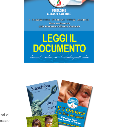
nti di
omosso