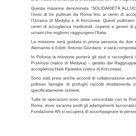
Questa missione denominata “SOLIDARIETÀ ALL’UCRA
l’invio di tre pullman da Roma fino ai centri di accog
l’Ucraina di Medyka e di Korczowa. Questi pullmann
centri di accoglienza medicinali, coperte e generi 
ucraini che vogliono raggiungere l’Italia.
La missione sarà guidata in prima persona da due m
Alemanno e il dott. Antonio Giordano, e sarà composta 
In Polonia la missione porterà gli aiuti e raccoglierà i
Przemysl (valico di Medyka) – gestito dal Raggruppa
accoglienza Hala Kijowska (valico di Korczowa).
Sono stati presi anche accordi di collaborazione anc
pullman famiglie di profughi raccolti direttamente 
specificatamente richiesti.
Tutte le operazioni sono state concordate con la Prot
Roma, dove saranno svolti gli adempimenti burocratici e
Fondazione AN si occuperà di accompagnare le person