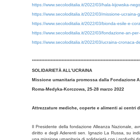
https://www.secoloditalia.it/2022/03/hala-kijowska-negoz
https://www.secoloditalia.it/2022/03/missione-ucraina-gi
https://www.secoloditalia.it/2022/03/bionda-esile-e-cora
https://www.secoloditalia.it/2022/03/fondazione-an-per-l
https://www.secoloditalia.it/2022/03/ucraina-cronaca-d
*********************************************************************
SOLIDARIETÀ ALL’UCRAINA
Missione umanitaria promossa dalla Fondazione A
Roma-Medyka-Korczowa, 25-28 marzo 2022
Attrezzature mediche, coperte e alimenti ai centri 
Il Presidente della fondazione Alleanza Nazionale, av
diritto e degli Aderenti sen. Ignazio La Russa, su i
una missione umanitaria di solidarietà con i profughi da