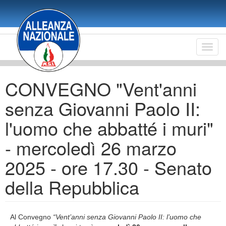
Salta
al
contenuto
principale
Toggl
navig
CONVEGNO "Vent'anni
senza Giovanni Paolo II:
l'uomo che abbatté i muri"
- mercoledì 26 marzo
2025 - ore 17.30 - Senato
della Repubblica
Al Convegno
“Vent’anni senza Giovanni Paolo II: l’uomo che