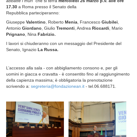
abbatté i muri”
che si terrà
mercoledì 26 marzo p.v. alle ore
17.30
a Roma presso il Senato della
Repubblica parteciperanno:
Giuseppe
Valentino
, Roberto
Menia
, Francesco
Giubilei
,
Antonio
Giordano
, Giulio
Tremonti
, Andrea
Riccardi
, Mario
Prignano
, Nina
Fabrizio.
I lavori si chiuderanno con un messaggio del Presidente del
Senato, Ignazio
La Russa.
L’accesso alla sala - con abbigliamento consono e, per gli
uomini in giacca e cravatta - è consentito fino al raggiungimento
della capienza massima; è obbligatoria la prenotazione
scrivendo a:
segreteria@fondazionean.it
- tel.06.688171.