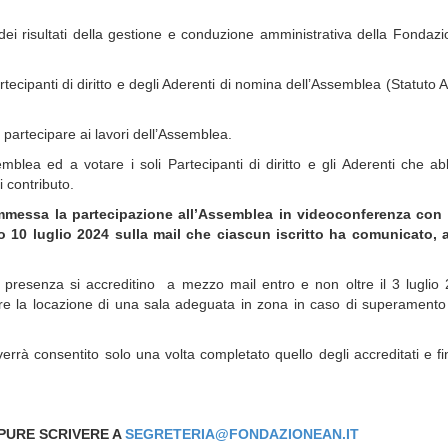
e dei risultati della gestione e conduzione amministrativa della Fondaz
ecipanti di diritto e degli Aderenti di nomina dell’Assemblea (Statuto A
r partecipare ai lavori dell’Assemblea.
blea ed a votare i soli Partecipanti di diritto e gli Aderenti che a
 contributo.
 ammessa la partecipazione all’Assemblea in videoconferenza con 
orno 10 luglio 2024 sulla mail che ciascun iscritto ha comunicato, 
 presenza si accreditino a mezzo mail entro e non oltre il 3 luglio
ire la locazione di una sala adeguata in zona in caso di superamento
rrà consentito solo una volta completato quello degli accreditati e f
PPURE SCRIVERE A
SEGRETERIA@FONDAZIONEAN.IT