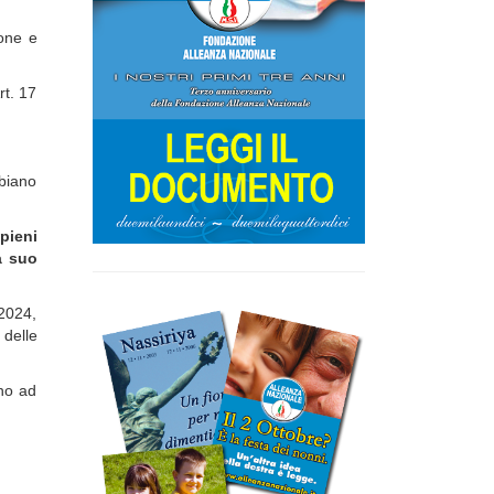
ione e
rt. 17
bbiano
pieni
a suo
 2024,
 delle
ino ad