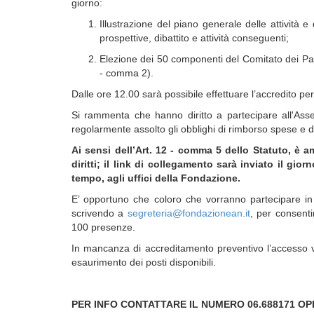
giorno:
Illustrazione del piano generale delle attività 
prospettive, dibattito e attività conseguenti;
Elezione dei 50 componenti del Comitato dei Part
- comma 2).
Dalle ore 12.00 sarà possibile effettuare l’accredito pe
Si rammenta che hanno diritto a partecipare all'Assem
regolarmente assolto gli obblighi di rimborso spese e di
Ai sensi dell’Art. 12 - comma 5 dello Statuto, è
diritti; il link di collegamento sarà inviato il gi
tempo, agli uffici della Fondazione.
E’ opportuno che coloro che vorranno partecipare in
scrivendo a
segreteria@fondazionean.it
, per consent
100 presenze.
In mancanza di accreditamento preventivo l’accesso ve
esaurimento dei posti disponibili.
PER INFO CONTATTARE IL NUMERO 06.688171 O